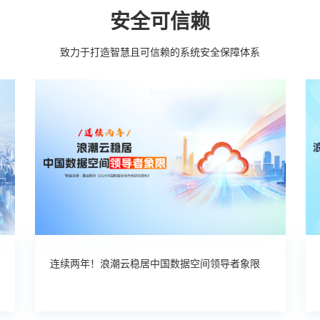
安全可信赖
致力于打造智慧且可信赖的系统安全保障体系
唯一入选！国内首份AI规模化应用典型案例报告关
注浪潮云“数字伙伴”