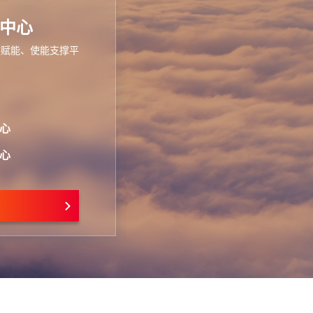
中心
供赋能、使能支撑平
心
心