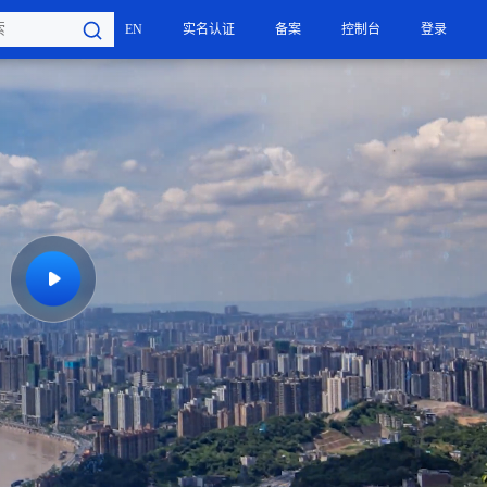
EN
实名认证
备案
控制台
登录
用户设置
密码设置
账号注销