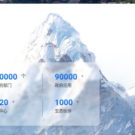
0000
90000
个
+
府部门
政府应用
20
1000
+
+
中心
生态伙伴