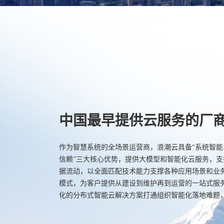
中国最早提供云服务的厂
作为智慧系统的全场景运营商，浪潮云具备“系统智能
信赖”三大核心优势，提供大模型和智能化云服务，支
据流动，以全面匹配技术能力支撑各种应用场景和业
模式，为客户提供从建设到维护再到运营的一站式服
化的分布式智能云解决方案打通组织智能化落地难题