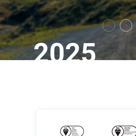
2
0
2
5