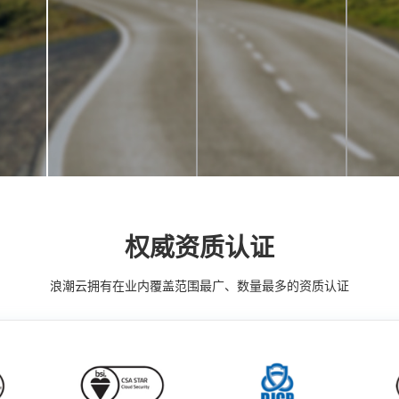
权威资质认证
浪潮云拥有在业内覆盖范围最广、数量最多的资质认证