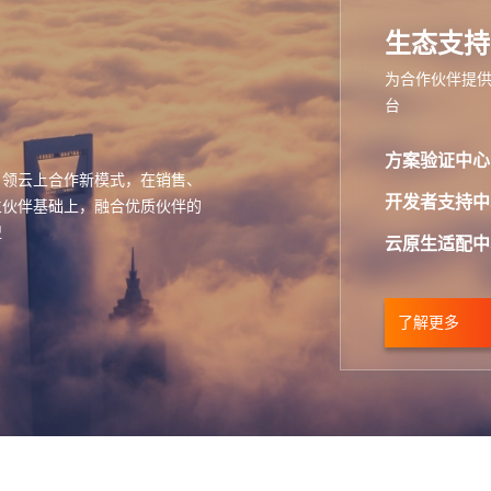
生态支持
为合作伙伴提
台
方案验证中心
引领云上合作新模式，在销售、
开发者支持中
生伙伴基础上，融合优质伙伴的
盟
云原生适配中
了解更多