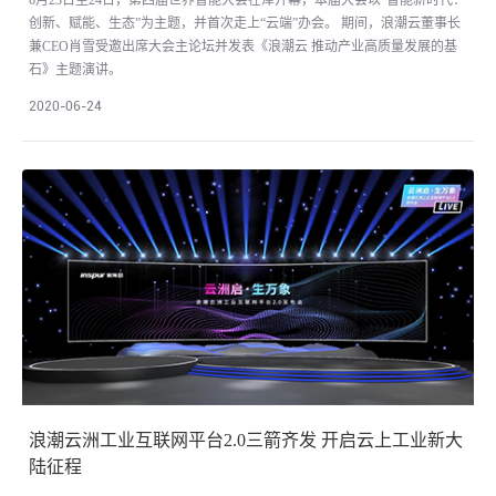
6月23日至24日，第四届世界智能大会在津开幕，本届大会以“智能新时代：
创新、赋能、生态”为主题，并首次走上“云端”办会。 期间，浪潮云董事长
兼CEO肖雪受邀出席大会主论坛并发表《浪潮云 推动产业高质量发展的基
石》主题演讲。
2020-06-24
浪潮云洲工业互联网平台2.0三箭齐发 开启云上工业新大
陆征程 ​