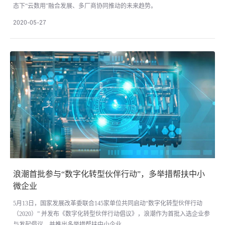
态下“云数用”融合发展、多厂商协同推动的未来趋势。
2020-05-27
浪潮首批参与“数字化转型伙伴行动”，多举措帮扶中小
微企业
5月13日，国家发展改革委联合145家单位共同启动“数字化转型伙伴行动
（2020）” 并发布《数字化转型伙伴行动倡议》，浪潮作为首批入选企业参
与发起倡议，并推出多举措帮扶中小企业。