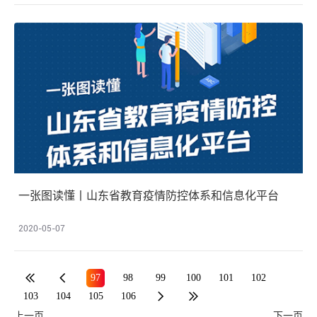
一张图读懂丨山东省教育疫情防控体系和信息化平台
2020-05-07
97
98
99
100
101
102
103
104
105
106
上一页
下一页