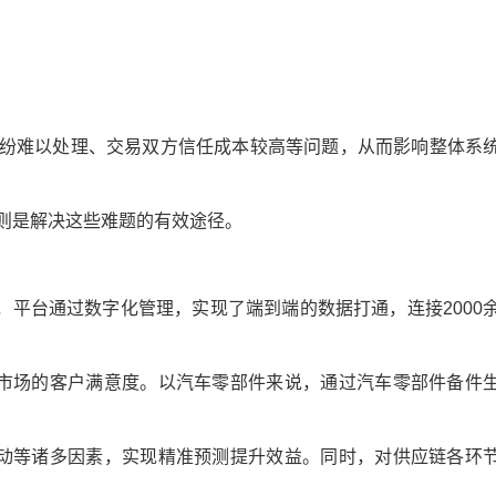
纠纷难以处理、交易双方信任成本较高等问题，从而影响整体系
则是解决这些难题的有效途径。
为例，平台通过数字化管理，实现了端到端的数据打通，连接2000
市场的客户满意度。以汽车零部件来说，通过汽车零部件备件
动等诸多因素，实现精准预测提升效益。同时，对供应链各环