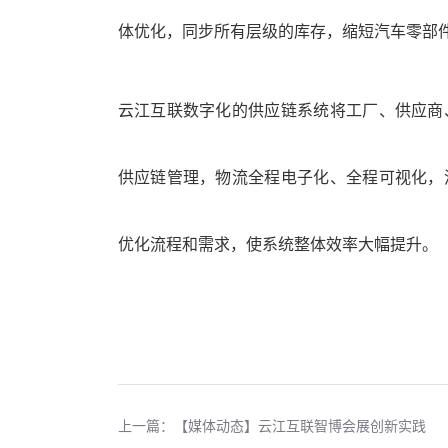
体优化，同步所有层级的库存，缩短汽车零部
云江互联数字化的供应链系统将工厂、供应商
供应链管理，物流全程电子化、全程可视化，
优化流程和需求，使系统整体效率大幅提升。
上一篇：【媒体动态】云江互联智博会展创新实践