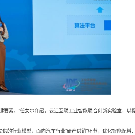
键要素。”任女尔介绍，云江互联工业智能联合创新实验室，以
供的行业模型，面向汽车行业“研产供销”环节，优化智能配料