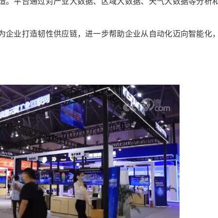
造。平台通过对产业大数据、区域大数据、天气大数据等分析
为企业打造韧性供应链，进一步帮助企业从自动化迈向智能化