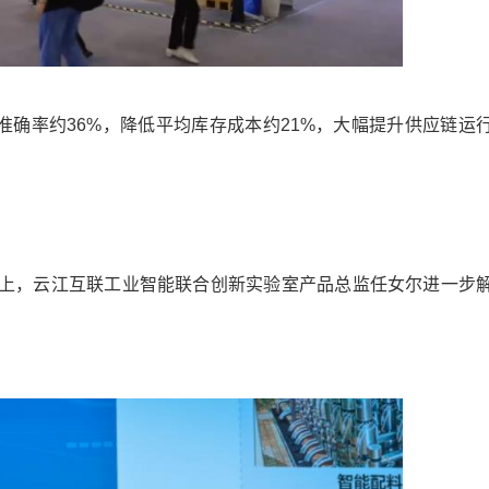
确率约36%，降低平均库存成本约21%，大幅提升供应链运
坛上，云江互联工业智能联合创新实验室产品总监任女尔进一步