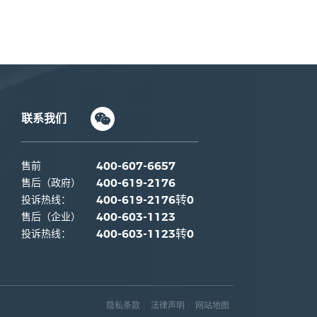
联系我们
售前
400-607-6657
售后（政府）
400-619-2176
投诉热线：
400-619-2176转0
售后（企业）
400-603-1123
投诉热线：
400-603-1123转0
隐私条款
法律声明
网站地图