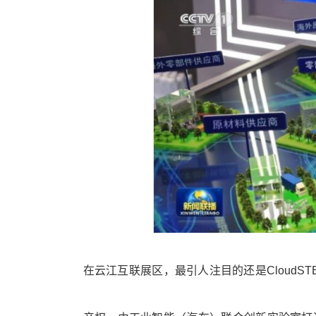
在云江互联展区，最引人注目的还是Cloud