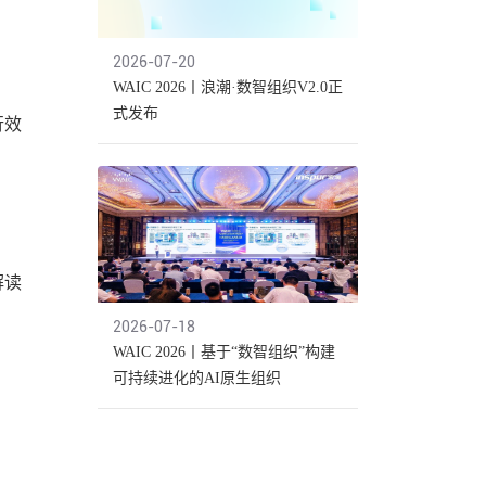
2026-07-20
WAIC 2026丨浪潮·数智组织V2.0正
式发布
行效
解读
2026-07-18
WAIC 2026丨基于“数智组织”构建
可持续进化的AI原生组织