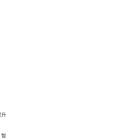
提升
、智