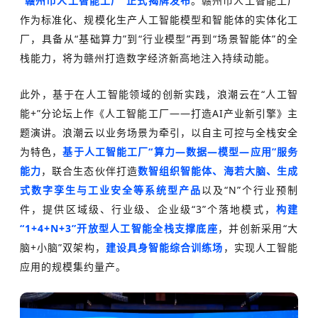
“赣州市人工智能工厂”正式揭牌发布
。赣州市人工智能工厂
作为标准化、规模化生产人工智能模型和智能体的实体化工
厂，具备从“基础算力”到“行业模型”再到“场景智能体”的全
栈能力，将为赣州打造数字经济新高地注入持续动能。
此外，基于在人工智能领域的创新实践，浪潮云在“人工智
能+”分论坛上作《人工智能工厂——打造AI产业新引擎》主
题演讲。浪潮云以业务场景为牵引，以自主可控与全栈安全
为特色，
基于人工智能工厂“算力—数据—模型—应用”服务
能力
，联合生态伙伴打造
数智组织智能体、海若大脑、生成
式数字孪生与工业安全等系统型产品
以及“N”个行业预制
件，提供区域级、行业级、企业级“3”个落地模式，
构建
“1+4+N+3”开放型人工智能全栈支撑底座
，并创新采用“大
脑+小脑”双架构，
建设具身智能综合训练场
，实现人工智能
应用的规模集约量产。