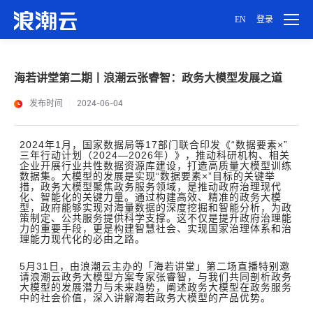
EN
登录
用户设置
海若讲堂第二期丨浪潮云张睿智：政务大模型发展之道
密码设置
发布时间
2024-06-04
账号注销
2024年1月，国家数据局等17部门联合印发《“数据要素×”
三年行动计划（2024—2026年）》，推动科研机构、相关
企业开展行业共性数据资源库建设，打造高质量大模型训练
数据集。大模型的发展是实现“数据要素×”目标的关键举
措，政务大模型聚焦政务服务领域，是推动政府治理现代
化、智能化的关键力量。通过构建高效、精准的政务大模
型，政府能够实现对海量数据的深度挖掘和智能分析，为政
策制定、公共服务提供科学支撑。这不仅是提升政府治理能
力的重要手段，更是构建智慧社会、实现国家治理体系和治
理能力现代化的必由之路。
5月31日，由浪潮云主办的「海若讲堂」第二场直播特别邀
请浪潮云政务大模型方案专家张睿智，与我们共同剖析政务
大模型的发展潜力与未来趋势，阐述政务大模型在政务服务
中的社会价值，深入讲解海若政务大模型的产品优势。