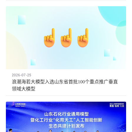
2026-07-25
浪潮海若大模型入选山东省首批100个重点推广垂直
领域大模型