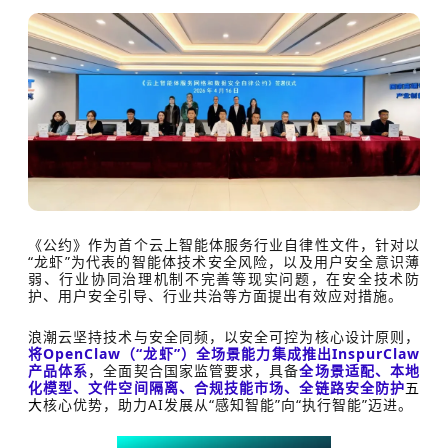
《公约》作为首个云上智能体服务行业自律性文件，针对以
“龙虾”为代表的智能体技术安全风险，以及用户安全意识薄
弱、行业协同治理机制不完善等现实问题，在安全技术防
护、用户安全引导、行业共治等方面提出有效应对措施。
浪潮云坚持技术与安全同频，以安全可控为核心设计原则，
将OpenClaw（“龙虾”）全场景能力集成推出InspurClaw
产品体系
，全面契合国家监管要求，具备
全场景适配、
本地
化模型、
文件空间隔离、
合规技能市场、
全链路安全防护
五
大
核心优势，助力AI发展从“感知智能”向“执行智能”迈进。