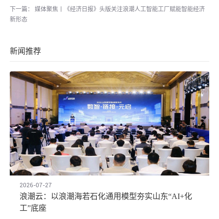
下一篇： 媒体聚焦丨《经济日报》头版关注浪潮人工智能工厂赋能智能经济
新形态
新闻推荐
2026-07-27
浪潮云：以浪潮海若石化通用模型夯实山东“AI+化
工”底座